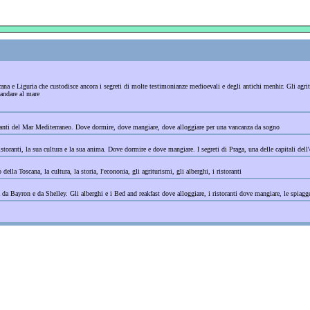
oscana e Liguria che custodisce ancora i segreti di molte testimonianze medioevali e degli antichi menhir. Gli agri
 andare al mare
scinanti del Mar Mediterraneo. Dove dormire, dove mangiare, dove alloggiare per una vancanza da sogno
storanti, la sua cultura e la sua anima. Dove dormire e dove mangiare. I segreti di Praga, una delle capitali dell'e
della Toscana, la cultura, la storia, l'econonia, gli agriturismi, gli alberghi, i ristoranti
a da Bayron e da Shelley. Gli alberghi e i Bed and reakfast dove alloggiare, i ristoranti dove mangiare, le spiag