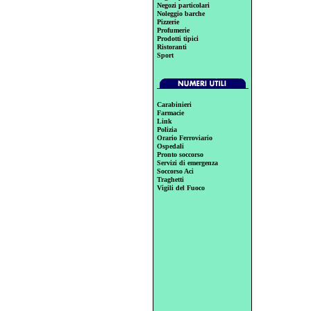
Negozi particolari
Noleggio barche
Pizzerie
Profumerie
Prodotti tipici
Ristoranti
Sport
Carabinieri
Farmacie
Link
Polizia
Orario Ferroviario
Ospedali
Pronto soccorso
Servizi di emergenza
Soccorso Aci
Traghetti
Vigili del Fuoco