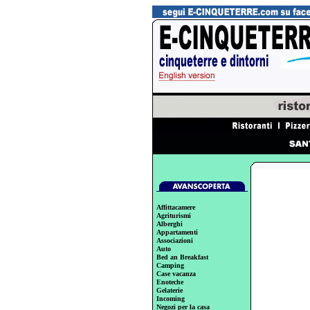
Affittacamere
Agriturismi
Alberghi
Appartamenti
Associazioni
Auto
Bed an Breakfast
Camping
Case vacanza
Enoteche
Gelaterie
Incoming
Negozi per la casa