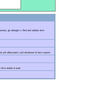
turismi, gli alberghi e i Bed and reakfast dove
st più affascinanti e più desiderose di farsi scoprire
ge dove andare al mare