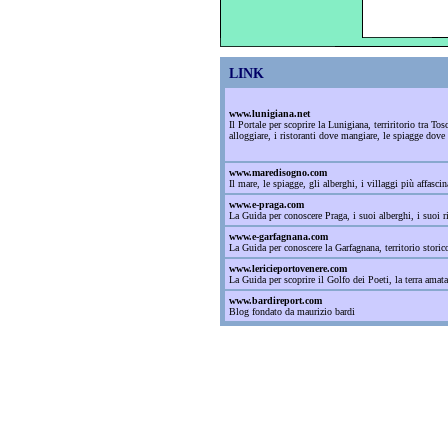
LINK
www.lunigiana.net
Il Portale per scoprire la Lunigiana, terriritorio tra T
alloggiare, i ristoranti dove mangiare, le spiagge dove
www.maredisogno.com
Il mare, le spiagge, gli alberghi, i villaggi più affa
www.e-praga.com
La Guida per conoscere Praga, i suoi alberghi, i suoi ri
www.e-garfagnana.com
La Guida per conoscere la Garfagnana, territorio storico 
www.lericieportovenere.com
La Guida per scoprire il Golfo dei Poeti, la terra amat
www.bardireport.com
Blog fondato da maurizio bardi