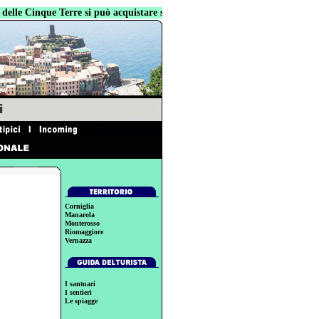
lle Cinque Terre si può acquistare sul sito
www.toscanabook.com
Corniglia
Manarola
Monterosso
Riomaggiore
Vernazza
I santuari
I sentieri
Le spiagge