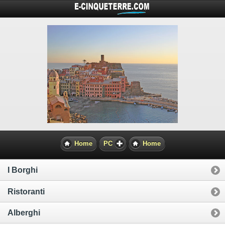
Vai al sito formato PC
Home
PC
Home
I Borghi
Ristoranti
Alberghi