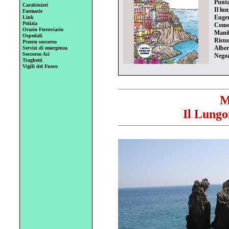
Punta
Carabinieri
Il lu
Farmacie
Eugen
Link
Polizia
Come 
Orario Ferroviario
Manif
Ospedali
Risto
Pronto soccorso
Alber
Servizi di emergenza
Soccorso Aci
Negoz
Traghetti
Vigili del Fuoco
M
Il Lungo