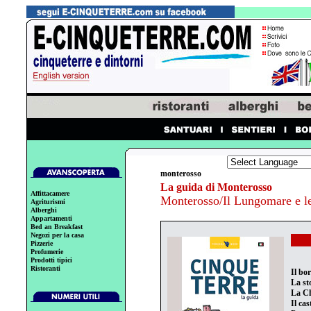
monterosso
La guida di Monterosso
Affittacamere
Monterosso/Il Lungomare e l
Agriturismi
Alberghi
Appartamenti
Bed an Breakfast
Negozi per la casa
Pizzerie
Profumerie
Prodotti tipici
Ristoranti
Il bo
La st
La Ch
Il ca