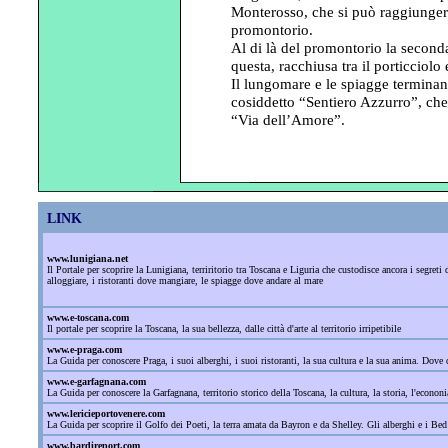
Monterosso, che si può raggiungere
promontorio.
Al di là del promontorio la second
questa, racchiusa tra il porticciolo 
Il lungomare e le spiagge terminan
cosiddetto “Sentiero Azzurro”, che
“Via dell’Amore”.
LINK
www.lunigiana.net
Il Portale per scoprire la Lunigiana, terriritorio tra Toscana e Liguria che custodisce ancora i segre
alloggiare, i ristoranti dove mangiare, le spiagge dove andare al mare
www.e-toscana.com
Il portale per scoprire la Toscana, la sua bellezza, dalle città d'arte al territorio irripetibile
www.e-praga.com
La Guida per conoscere Praga, i suoi alberghi, i suoi ristoranti, la sua cultura e la sua anima. Dove d
www.e-garfagnana.com
La Guida per conoscere la Garfagnana, territorio storico della Toscana, la cultura, la storia, l'econonia
www.lericieportovenere.com
La Guida per scoprire il Golfo dei Poeti, la terra amata da Bayron e da Shelley. Gli alberghi e i Bed
www.bardireport.com